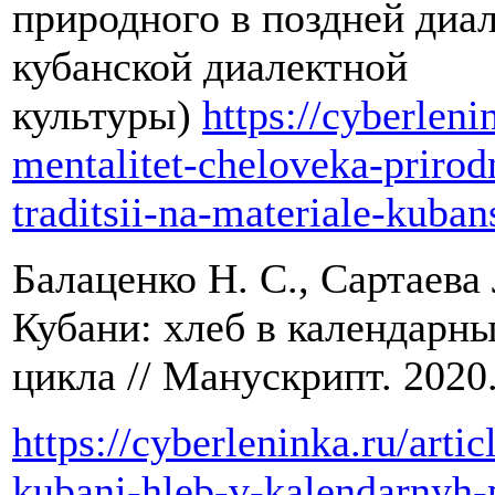
природного в поздней диа
кубанской диалектной
культуры)
https://cyberleni
mentalitet-cheloveka-priro
traditsii-na-materiale-kuba
Балаценко Н. С., Сартаева
Кубани: хлеб в календарн
цикла // Манускрипт. 202
https://cyberleninka.ru/artic
kubani-hleb-v-kalendarnyh